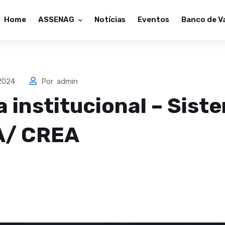
Home
ASSENAG
Notícias
Eventos
Banco de V
 2024
Por
admin
a institucional – Sist
/ CREA