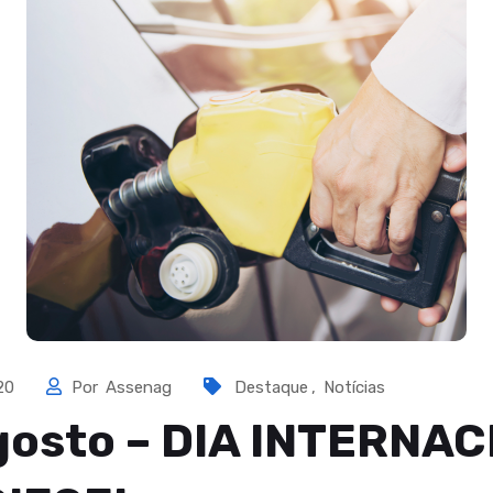
020
Por
Assenag
Destaque
,
Notícias
gosto – DIA INTERNA