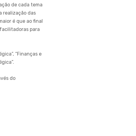
cação de cada tema
a realização das
aior é que ao final
acilitadoras para
gica”, “Finanças e
égica”.
avés do