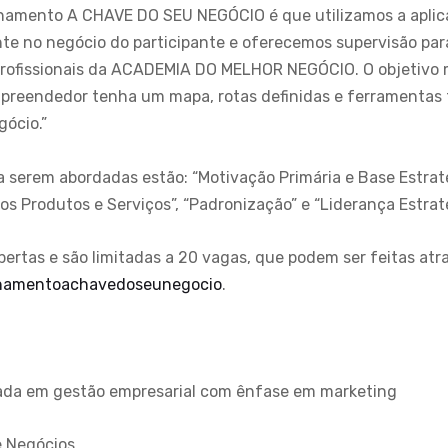
einamento A CHAVE DO SEU NEGÓCIO é que utilizamos a apli
te no negócio do participante e oferecemos supervisão par
profissionais da ACADEMIA DO MELHOR NEGÓCIO. O objetivo m
preendedor tenha um mapa, rotas definidas e ferramentas f
gócio.”
a serem abordadas estão: “Motivação Primária e Base Estraté
s Produtos e Serviços”, “Padronização” e “Liderança Estrat
bertas e são limitadas a 20 vagas, que podem ser feitas atr
reinamentoachavedoseunegocio
.
ada em gestão empresarial com ênfase em marketing
e Negócios