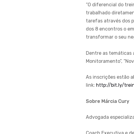
“O diferencial do tr
trabalhado diretamen
tarefas através dos 
dos 8 encontros o em
transformar o seu ne
Dentre as temáticas 
Monitoramento”, “Novo
As inscrições estão a
link:
http://bit.ly/t
Sobre Márcia Cury
Advogada especializ
Coach Executiva e d