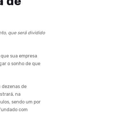
a de
to, que será dividido
 que sua empresa
nçar o sonho de que
u dezenas de
trará, na
dulos, sendo um por
ofundado com