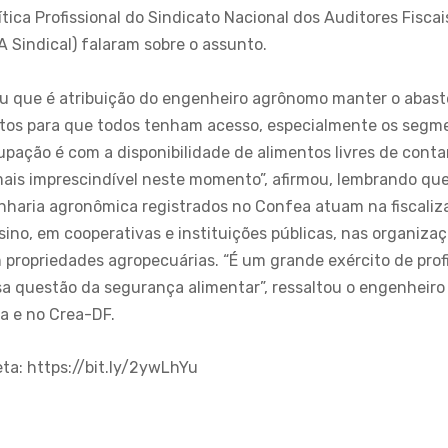
ica Profissional do Sindicato Nacional dos Auditores Fiscai
 Sindical) falaram sobre o assunto.
ou que é atribuição do engenheiro agrônomo manter o abast
ntos para que todos tenham acesso, especialmente os segm
upação é com a disponibilidade de alimentos livres de conta
mais imprescindível neste momento”, afirmou, lembrando que
enharia agronômica registrados no Confea atuam na fiscaliz
sino, em cooperativas e instituições públicas, nas organiza
propriedades agropecuárias. “É um grande exército de profi
sa questão da segurança alimentar”, ressaltou o engenheiro
a e no Crea-DF.
ta: https://bit.ly/2ywLhYu