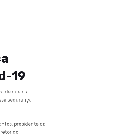
ça
d-19
za de que os
ossa segurança
ntos, presidente da
retor do