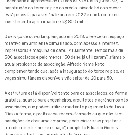
Engenharia e Agronomia do Estado de São Paulo (Crea-SP). A
construção do terceiro piso do prédio, iniciada há dois meses,
está prevista para ser finalizada em 2022 e conta com um
investimento aproximado de R$ 800 mil.
O serviço de coworking, lançado em 2018, oferece um espaço
rotativo em ambiente climatizado, com acesso à Internet,
impressoras e máquina de café. “Atualmente, temos mais de
500 associados e pelo menos 150 deles já utilizaram”, afirma o
atual presidente da associação, Alfredo Neme Neto,
complementando que, após a inauguração do terceiro piso, as
vagas simultâneas disponíveis vão saltar de 20 para 50.
A estrutura está disponível tanto para os associados, de forma
gratuita, quanto para engenheiros, arquitetos e agrônomos não
associados, que podem utilizar mediante pagamento de taxa.
“Dessa forma, o profissional recém-formado ou que não tem
condições de abrir uma empresa, pode iniciar seus projetos e
atender clientes nesse espaço”, completa Eduardo Gomes
Pegoraro, atual vice-presidente da Assenag.