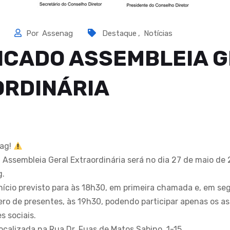
4
Por
Assenag
Destaque
,
Notícias
CADO ASSEMBLEIA 
RDINÁRIA
ag!
Assembleia Geral Extraordinária será no dia 27 de maio de 
g.
nício previsto para às 18h30, em primeira chamada e, em 
o de presentes, às 19h30, podendo participar apenas os a
s sociais.
ocalizada na Rua Dr. Fuas de Matos Sabino, 1-15.