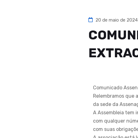
20 de maio de 202
COMUNI
EXTRAO
Comunicado Assen
Relembramos que a 
da sede da Assena
A Assembleia tem i
com qualquer númer
com suas obrigaçõe
A associação está l