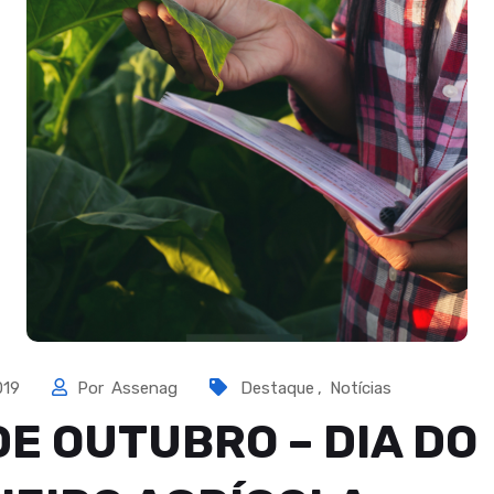
019
Por
Assenag
Destaque
,
Notícias
DE OUTUBRO – DIA DO