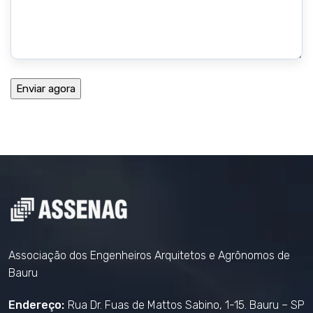
Associação dos Engenheiros Arquitetos e Agrônomos de
Bauru
Endereço:
Rua Dr. Fuas de Mattos Sabino, 1-15. Bauru – SP