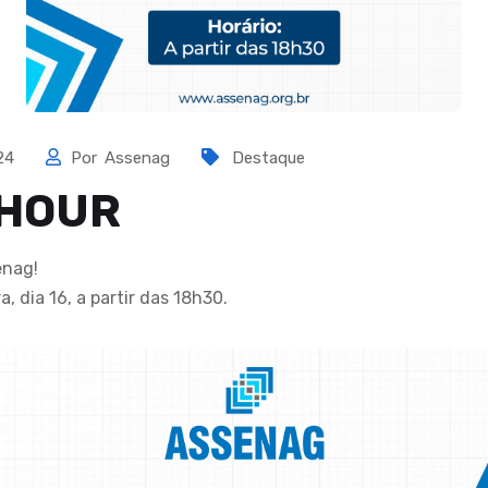
024
Por
Assenag
Destaque
 HOUR
enag!
, dia 16, a partir das 18h30.