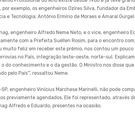
prêmio Profissional do Ano existe desde 1986 e já teve gra
or exemplo, os engenheiros Ozires Silva, fundador da Emb
cia e Tecnologia; Antônio Ermírio de Moraes e Amaral Gurgel
nag, engenheiro Alfredo Neme Neto, e o vice, engenheiro 
tamente com a Prefeita Suéllen Rosim, para o encontro com 
icou muito feliz em receber este prêmio, nos contou um pouco
rovias no País, integração leste-oeste, norte-sul. Explicam
s, o do conhecimento e o da gestão. O Ministro nos disse que
do pelo País'”, ressaltou Neme.
-SP, engenheiro Vinícius Marchese Marinelli, não pode comp
os previamente agendados. Ele foi representado, através de
ag Alfredo e Eduardo, presentes na ocasião.