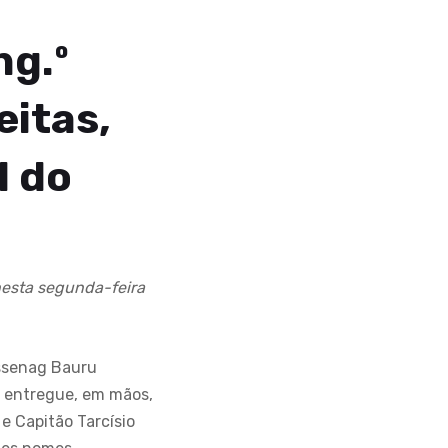
ng.º
eitas,
l do
 nesta segunda-feira
Assenag Bauru
i entregue, em mãos,
 e Capitão Tarcísio