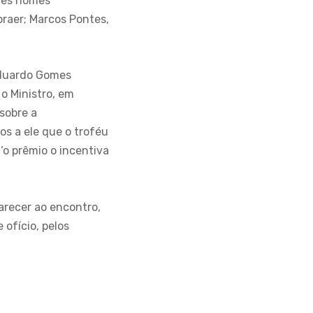
ndes nomes
raer; Marcos Pontes,
.
Eduardo Gomes
o Ministro, em
 sobre a
os a ele que o troféu
 ‘o prêmio o incentiva
arecer ao encontro,
 ofício, pelos