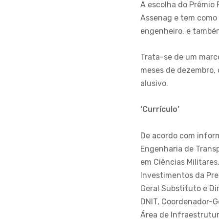
A escolha do Prêmio P
Assenag e tem como r
engenheiro, e também
Trata-se de um marco
meses de dezembro, 
alusivo.
‘Currículo’
De acordo com inform
Engenharia de Transp
em Ciências Militares
Investimentos da Pre
Geral Substituto e D
DNIT, Coordenador-Ge
Área de Infraestrutu