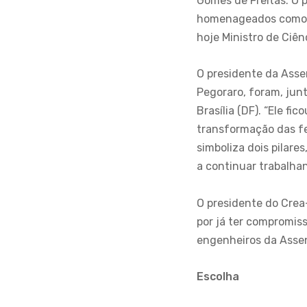
Gomes de Freitas. O 
homenageados como, p
hoje Ministro de Ciên
O presidente da Asse
Pegoraro, foram, jun
Brasília (DF). “Ele f
transformação das fer
simboliza dois pilare
a continuar trabalhan
O presidente do Crea
por já ter compromiss
engenheiros da Assen
Escolha