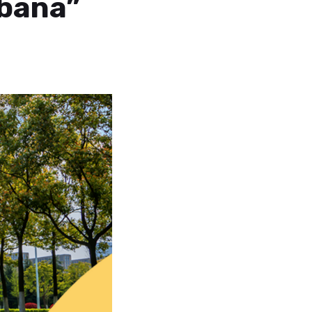
rbana”