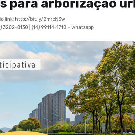
s para arborização u
o link: http://bit.ly/2mrcN3w
4) 3202-8130 | (14) 99114-1710 – whatsapp