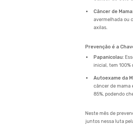
Câncer de Mama
avermelhada ou c
axilas.
Prevenção é a Chav
Papanicolau
: Es
inicial, tem 100%
Autoexame da 
câncer de mama é 
85%, podendo che
Neste mês de prevenç
juntos nessa luta pe