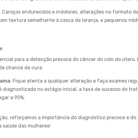
: Caroços endurecidos e indolores, alterações no formato d
om textura semelhante à casca de laranja, e pequenos nód
e
:
sencial para a detecção precoce do câncer do colo do útero.
 de chance de cura.
Mama
: Fique atenta a qualquer alteração e faça exames reg
diagnosticado no estágio inicial, a taxa de sucesso do tr
gar a 95%.
ão, reforçamos a importância do diagnóstico precoce e d
la saúde das mulheres!