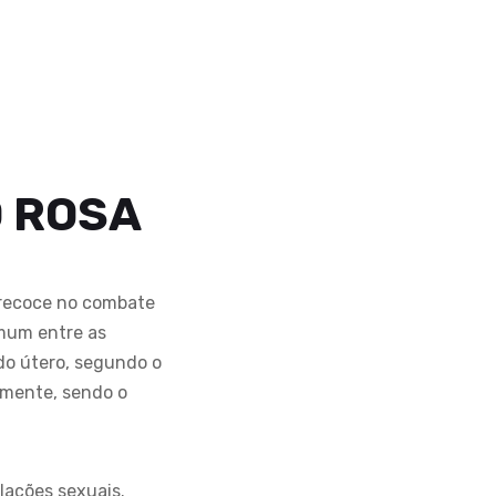
O ROSA
precoce no combate
omum entre as
 do útero, segundo o
lmente, sendo o
lações sexuais.