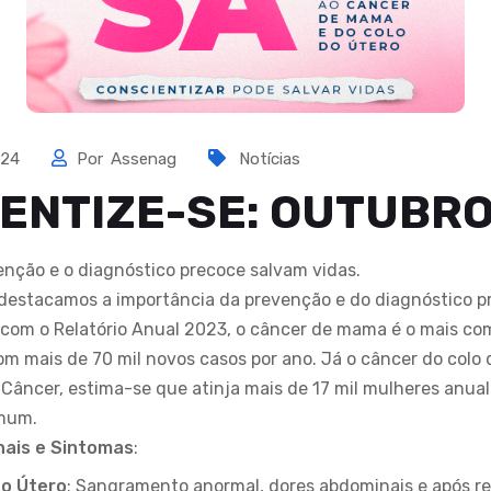
024
Por
Assenag
Notícias
ENTIZE-SE: OUTUBR
enção e o diagnóstico precoce salvam vidas.
 destacamos a importância da prevenção e do diagnóstico 
 com o Relatório Anual 2023, o câncer de mama é o mais c
om mais de 70 mil novos casos por ano. Já o câncer do colo
e Câncer, estima-se que atinja mais de 17 mil mulheres anua
omum.
nais e Sintomas
:
do Útero
: Sangramento anormal, dores abdominais e após re