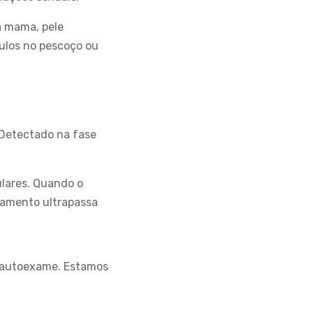
a mama, pele
ulos no pescoço ou
 Detectado na fase
ulares. Quando o
atamento ultrapassa
o autoexame. Estamos